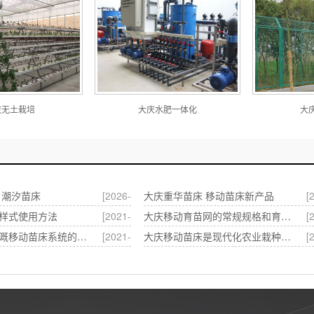
庆无土栽培
大庆水肥一体化
大
 潮汐苗床
[2026-
大庆重华苗床 移动苗床新产品
[
04-16]
0
样式使用方法
[2021-
大庆移动育苗网的常规规格和育苗网材质选购
[
07-08]
0
大庆潮汐式灌溉移动苗床系统的特点
[2021-
大庆移动苗床是现代化农业栽种这种常见设备
[
04-13]
0