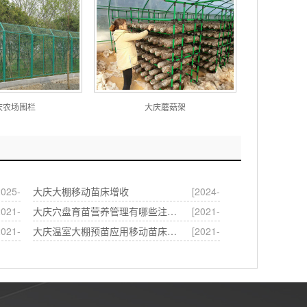
庆农场围栏
大庆蘑菇架
2025-
大庆大棚移动苗床增收
[2024-
3-20]
10-16]
2021-
大庆穴盘育苗营养管理有哪些注意事项？
[2021-
4-13]
04-13]
2021-
大庆温室大棚预苗应用移动苗床苗床网的益处
[2021-
4-13]
04-13]