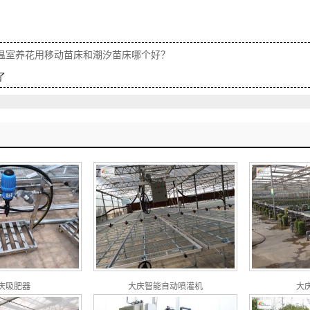
温室养花用移动苗床和潮汐苗床哪个好？
了
庆吸肥器
大庆智能自动喷灌机
大