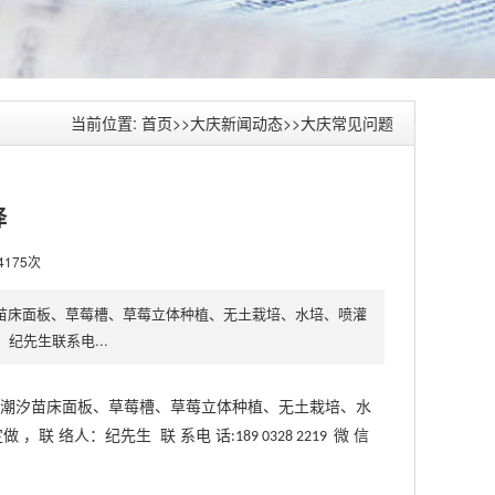
当前位置:
首页
>>
大庆新闻动态
>>
大庆常见问题
择
4175次
苗床面板、草莓槽、草莓立体种植、无土栽培、水培、喷灌
纪先生联系电...
、
潮汐苗床面板
、
草莓槽
、
草莓立体种植
、
无土栽培
、
水
做 ，
联
络人：纪先生
联
系电
话
微 信
:
189 0328 2219